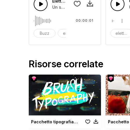
Elettrico 15
Un suono di ronzio elettrico
00:00:01
Buzz
electric
Electronic
elettric
Risorse correlate
Pacchetto tipografia pennello