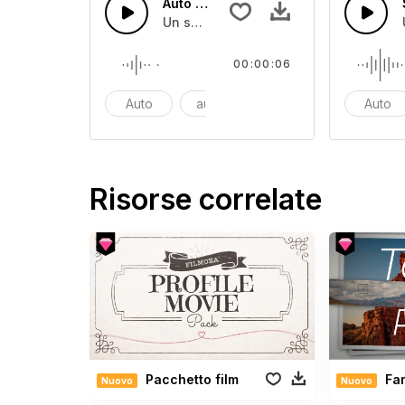
Auto che accelera
Un suono sibilante elettronico che te
00:00:06
Auto
automobile
car
Auto
Risorse correlate
Pacchetto film
Far
Nuovo
Nuovo