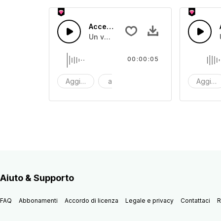
Accesso 36
Un veloce suono melodico secco
00:00:05
Aggiornamento
accesso
uno scatto
Aggior
Aiuto & Supporto
FAQ
Abbonamenti
Accordo di licenza
Legale e privacy
Contattaci
R