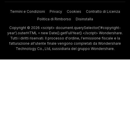
Termini e Condizioni
Privacy
Cookies
Contratto di Licenza
Politica di Rimborso
Disinstalla
Copyright © 2026 <script> document.querySelector('#copyright-
year').outerHTML = new Date().getFullYear() </script> Wondershare.
Tutti i diritti riservati. Il processo d'ordine, l'emissione fiscale e la
fatturazione all'utente finale vengono completati da Wondershare
Technology Co., Ltd, sussidiaria del gruppo Wondershare.