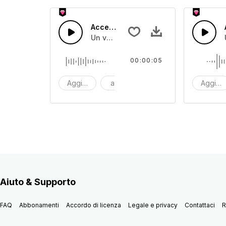
Accesso 43
Un veloce suono melodico secco
00:00:05
Aggiornamento
accesso
uno scatto
Aggior
Aiuto & Supporto
FAQ
Abbonamenti
Accordo di licenza
Legale e privacy
Contattaci
R