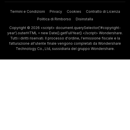
Termini e Condizioni
Privacy
Cookies
Contratto di Licenza
Politica di Rimborso
Disinstalla
Copyright © 2026 <script> document.querySelector('#copyright-
year').outerHTML = new Date().getFullYear() </script> Wondershare.
Tutti i diritti riservati. Il processo d'ordine, l'emissione fiscale e la
fatturazione all'utente finale vengono completati da Wondershare
Technology Co., Ltd, sussidiaria del gruppo Wondershare.