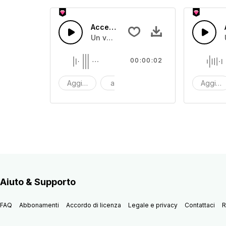
Accesso 8
Un veloce suono melodico secco
00:00:02
Aggiornamento
accesso
uno scatto
Aggior
Aiuto & Supporto
FAQ
Abbonamenti
Accordo di licenza
Legale e privacy
Contattaci
R