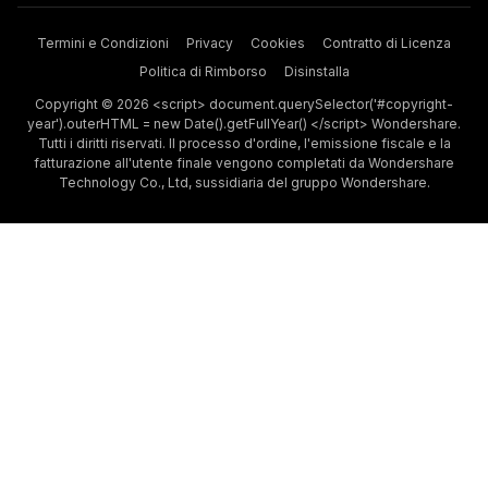
Termini e Condizioni
Privacy
Cookies
Contratto di Licenza
Politica di Rimborso
Disinstalla
Copyright © 2026 <script> document.querySelector('#copyright-
year').outerHTML = new Date().getFullYear() </script> Wondershare.
Tutti i diritti riservati. Il processo d'ordine, l'emissione fiscale e la
fatturazione all'utente finale vengono completati da Wondershare
Technology Co., Ltd, sussidiaria del gruppo Wondershare.