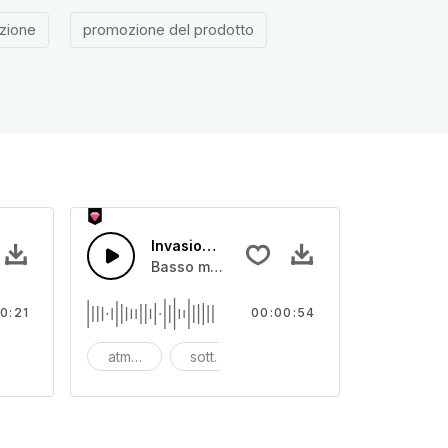
uzione
promozione del prodotto
Demo
Invasione Mitica Demo Intro
imento con sintetizzatore e batteria, con guida archi
Basso mitico in movimento con sintetizzat
0:21
00:00:54
asso
atmosfera
sottofondo
basso