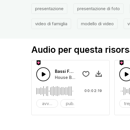
presentazione
presentazione di foto
video di famiglia
modello di video
v
Audio per questa risors
Bassi Future Intro
House Beat basso e percussioni con i
00:02:19
avventura
pubblicità
aggressivo
tr