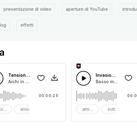
presentazione di video
aperture di YouTube
introd
log
effetti
a
Tensione Mitica Demo Intro
Invasione Mitica 
nterventi accattivanti
Archi in crescendo, tensione con timpani e basso tuba
Basso mitico in mov
00:00:25
00:0
epidazione
ansia
battaglia
atmosfera
sottofondo
b