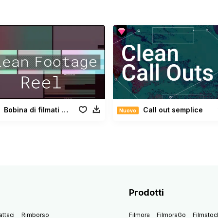
Bobina di filmati semplici
Call out semplice
Nuovo
Prodotti
ttaci
Rimborso
Filmora
FilmoraGo
Filmstoc