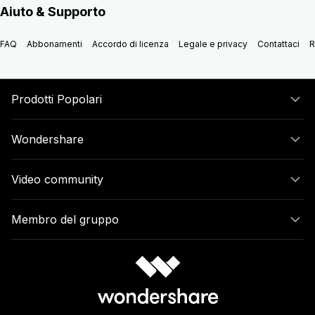
Aiuto & Supporto
FAQ
Abbonamenti
Accordo di licenza
Legale e privacy
Contattaci
R
Prodotti Popolari
Wondershare
Video community
Membro del gruppo