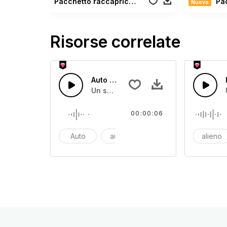
Pacchetto raccapricciante
Pacc
Nuovo
Risorse correlate
Auto che accelera
Un suono sibilante elettronico che te
00:00:06
Auto
automobile
car
alieno