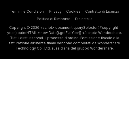
Termini e Condizioni
Privacy
Cookies
Contratto di Licenza
Politica di Rimborso
Disinstalla
Copyright © 2026 <script> document.querySelector('#copyright-
year').outerHTML = new Date().getFullYear() </script> Wondershare.
Tutti i diritti riservati. Il processo d'ordine, l'emissione fiscale e la
fatturazione all'utente finale vengono completati da Wondershare
Technology Co., Ltd, sussidiaria del gruppo Wondershare.