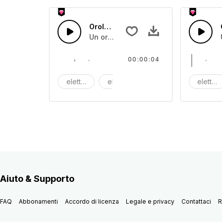
Orologio 07
Un orologio che ticchetta
00:00:04
elettrico
elettronica
Macchina
elettric
Aiuto & Supporto
FAQ
Abbonamenti
Accordo di licenza
Legale e privacy
Contattaci
R