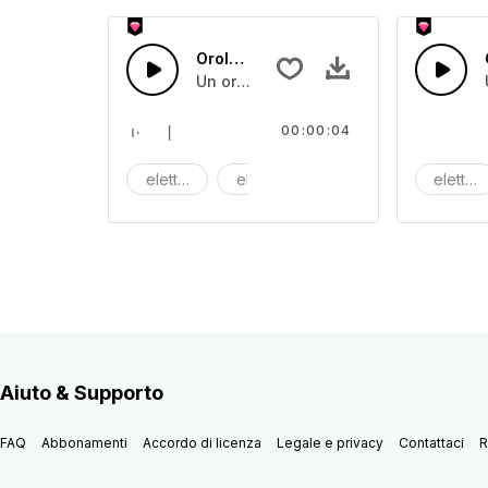
Orologio 15
Un orologio che ticchetta
00:00:04
elettrico
elettronica
Macchina
elettric
Aiuto & Supporto
FAQ
Abbonamenti
Accordo di licenza
Legale e privacy
Contattaci
R