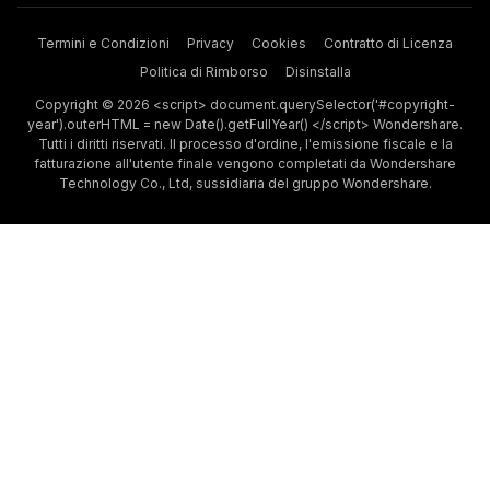
Termini e Condizioni
Privacy
Cookies
Contratto di Licenza
Politica di Rimborso
Disinstalla
Copyright © 2026 <script> document.querySelector('#copyright-
year').outerHTML = new Date().getFullYear() </script> Wondershare.
Tutti i diritti riservati. Il processo d'ordine, l'emissione fiscale e la
fatturazione all'utente finale vengono completati da Wondershare
Technology Co., Ltd, sussidiaria del gruppo Wondershare.