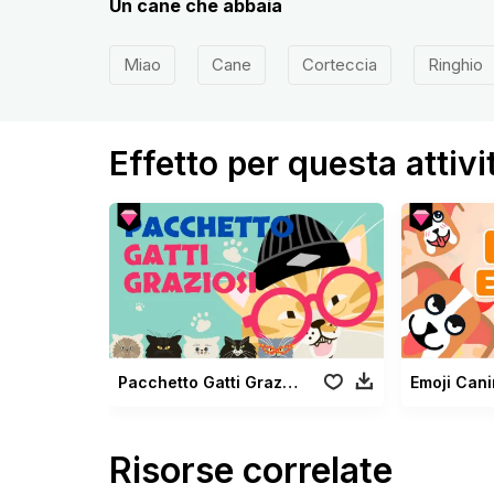
Un cane che abbaia
Miao
Cane
Corteccia
Ringhio
Effetto per questa attivi
Pacchetto Gatti Graziosi
Emoji Can
Risorse correlate