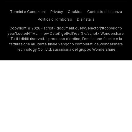
Termini e Condizioni
Privacy
Cookies
Contratto di Licenza
Politica di Rimborso
Disinstalla
Copyright © 2026 <script> document.querySelector('#copyright-
year').outerHTML = new Date().getFullYear() </script> Wondershare.
Tutti i diritti riservati. Il processo d'ordine, l'emissione fiscale e la
fatturazione all'utente finale vengono completati da Wondershare
Technology Co., Ltd, sussidiaria del gruppo Wondershare.