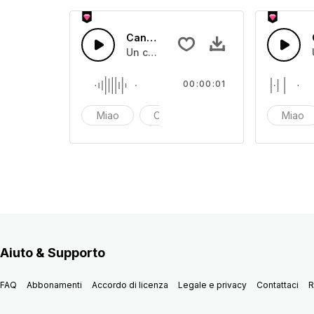
Cane che abbaia 4
Un cane che abbaia
00:00:01
Miao
Cane
Corteccia
Miao
Aiuto & Supporto
FAQ
Abbonamenti
Accordo di licenza
Legale e privacy
Contattaci
R