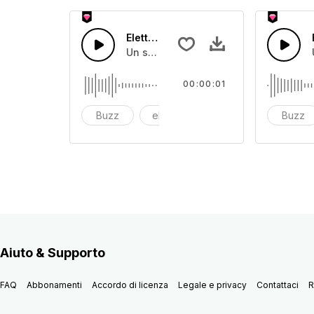
Elettrico 24
Un suono di ronzio elettrico
00:00:01
Buzz
electric
Electronic
Buzz
Aiuto & Supporto
FAQ
Abbonamenti
Accordo di licenza
Legale e privacy
Contattaci
R