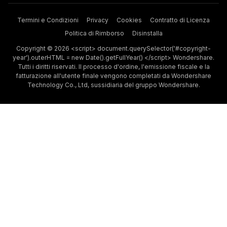
Termini e Condizioni
Privacy
Cookies
Contratto di Licenza
Politica di Rimborso
Disinstalla
Copyright © 2026 <script> document.querySelector('#copyright-
year').outerHTML = new Date().getFullYear() </script> Wondershare.
Tutti i diritti riservati. Il processo d'ordine, l'emissione fiscale e la
fatturazione all'utente finale vengono completati da Wondershare
Technology Co., Ltd, sussidiaria del gruppo Wondershare.