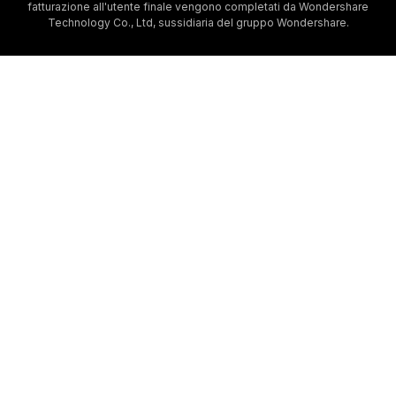
fatturazione all'utente finale vengono completati da Wondershare
Technology Co., Ltd, sussidiaria del gruppo Wondershare.