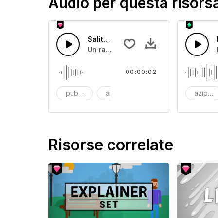
Audio per questa risors
Salita nello spazio
Un rapido aumento del vento seguito
00:00:02
pubblicità
ambient
background
azione
Risorse correlate