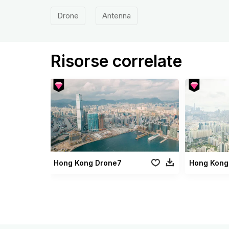
Drone
Antenna
Risorse correlate
Hong Kong Drone7
Hong Kong