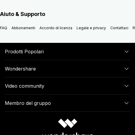
Aiuto & Supporto
FAQ
Abbonamenti
Accordo di licenza
Legale e privacy
Contattaci
R
Prodotti Popolari
Wondershare
Video community
Membro del gruppo