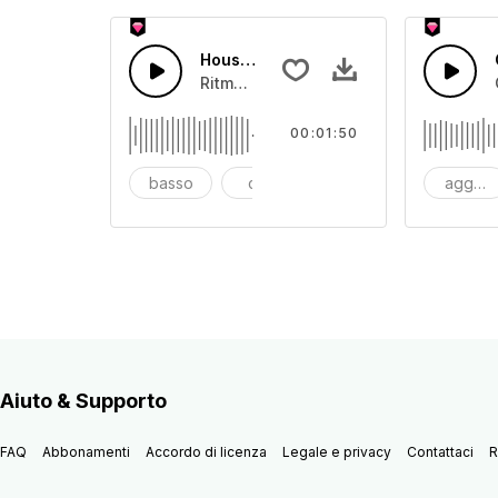
House Beat Runway
Ritmo esotico in contro tempo per una
00:01:50
basso
club
dance
aggres
Aiuto & Supporto
FAQ
Abbonamenti
Accordo di licenza
Legale e privacy
Contattaci
R