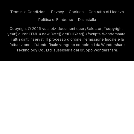
Termini e Condizioni
Privacy
Cookies
Contratto di Licenza
Politica di Rimborso
Disinstalla
Copyright © 2026 <script> document.querySelector('#copyright-
year').outerHTML = new Date().getFullYear() </script> Wondershare.
Tutti i diritti riservati. Il processo d'ordine, l'emissione fiscale e la
fatturazione all'utente finale vengono completati da Wondershare
Technology Co., Ltd, sussidiaria del gruppo Wondershare.