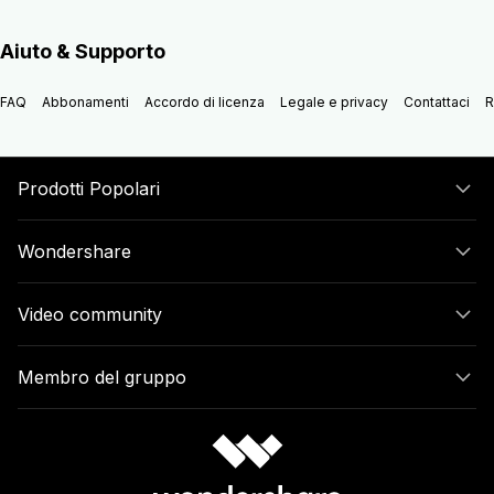
Aiuto & Supporto
FAQ
Abbonamenti
Accordo di licenza
Legale e privacy
Contattaci
R
Prodotti Popolari
Wondershare
Video community
Membro del gruppo