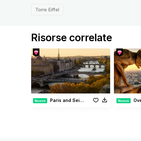
Torre Eiffel
Risorse correlate
Paris and Seine River at sunset
Overloo
Nuovo
Nuovo