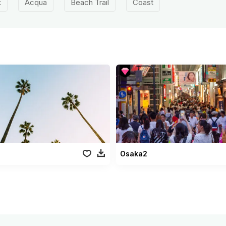
k
Acqua
Beach Trail
Coast
Osaka2