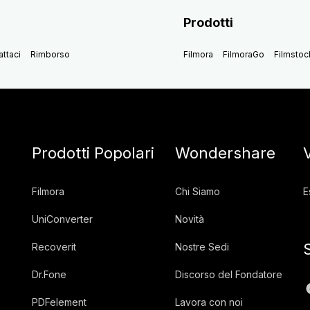
Prodotti
ttaci
Rimborso
Filmora
FilmoraGo
Filmstoc
Prodotti Popolari
Wondershare
Filmora
Chi Siamo
E
UniConverter
Novità
Recoverit
Nostre Sedi
Dr.Fone
Discorso del Fondatore
PDFelement
Lavora con noi