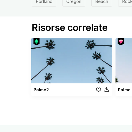
Portland
Oregon
Beach
Roc
Risorse correlate
Palme2
Palme