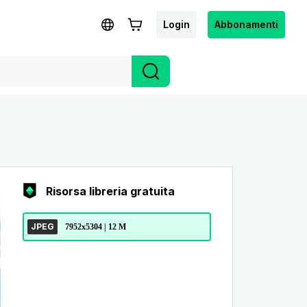
Login
Abbonamenti
Risorsa libreria gratuita
JPEG
7952x5304 | 12 M