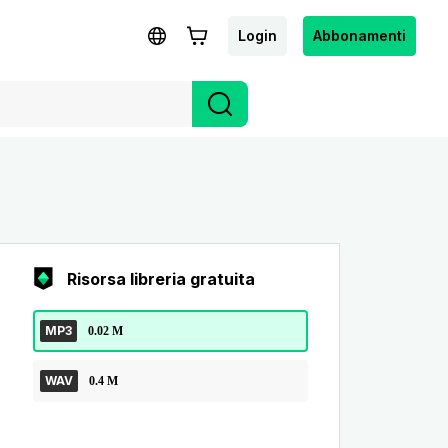
Login
Abbonamenti
Risorsa libreria gratuita
MP3
0.02 M
WAV
0.4 M