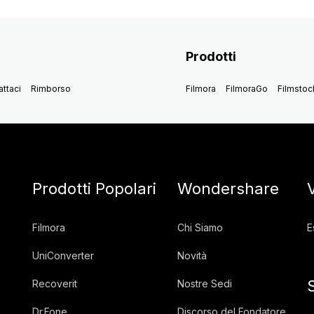
Prodotti
ttaci
Rimborso
Filmora
FilmoraGo
Filmstoc
Prodotti Popolari
Wondershare
Filmora
Chi Siamo
E
UniConverter
Novità
Recoverit
Nostre Sedi
Dr.Fone
Discorso del Fondatore