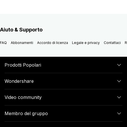
Aiuto & Supporto
FAQ
Abbonamenti
Accordo di licenza
Legale e privacy
Contattaci
R
Prodotti Popolari
Wondershare
Video community
Membro del gruppo