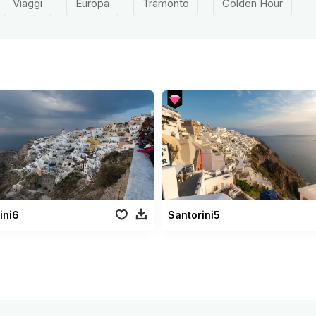
Viaggi
Europa
Tramonto
Golden Hour
ini6
Santorini5