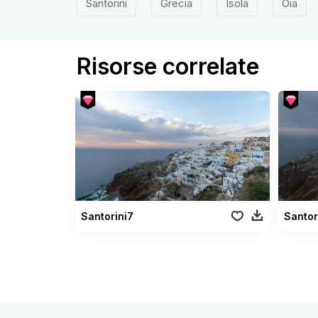
Santorini
Grecia
Isola
Oia
Risorse correlate
Santorini7
Santor