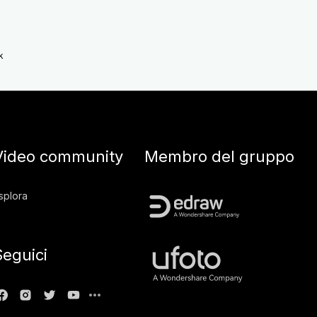
k
Video community
Membro del gruppo
splora
Seguici