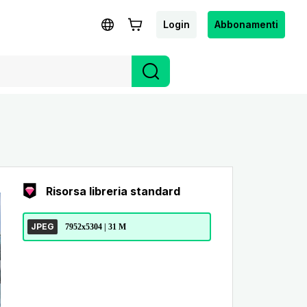
Login
Abbonamenti
Risorsa libreria standard
JPEG
7952x5304 | 31 M