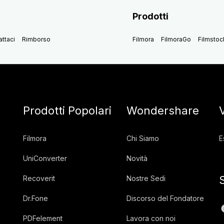
Prodotti
ttaci
Rimborso
Filmora
FilmoraGo
Filmstoc
Prodotti Popolari
Wondershare
Filmora
Chi Siamo
E
UniConverter
Novità
Recoverit
Nostre Sedi
Dr.Fone
Discorso del Fondatore
PDFelement
Lavora con noi