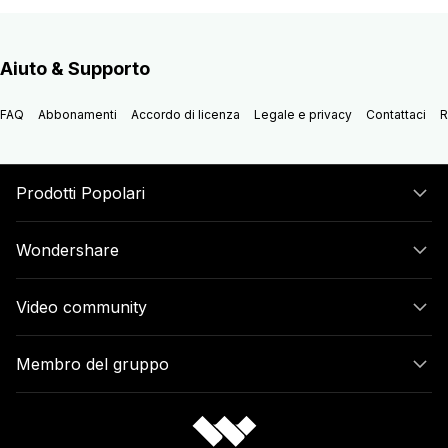
Aiuto & Supporto
FAQ
Abbonamenti
Accordo di licenza
Legale e privacy
Contattaci
R
Prodotti Popolari
Wondershare
Video community
Membro del gruppo