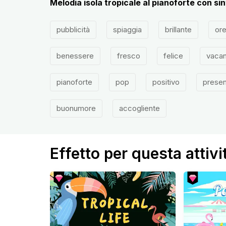
Melodia isola tropicale al pianoforte con si
pubblicità
spiaggia
brillante
ore
benessere
fresco
felice
vaca
pianoforte
pop
positivo
presen
buonumore
accogliente
Effetto per questa attivi