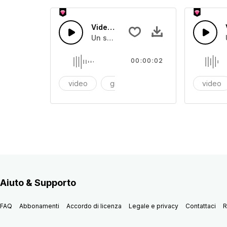
Videogioco 35
Un suono digitale secco
00:00:02
video
giochi
videogiochi
video
Aiuto & Supporto
FAQ
Abbonamenti
Accordo di licenza
Legale e privacy
Contattaci
R