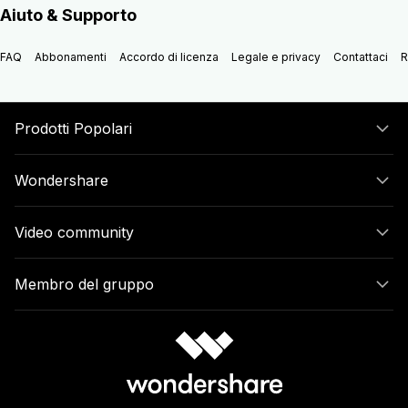
Aiuto & Supporto
FAQ
Abbonamenti
Accordo di licenza
Legale e privacy
Contattaci
R
Prodotti Popolari
Wondershare
Video community
Membro del gruppo