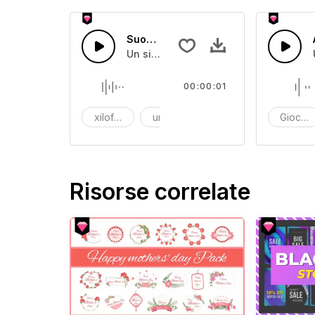
Suoni acuti 4
Un singolo xilofono con un colpo sec
00:00:01
xilofono
un colpo di xilofono
tono
Giocatt
Risorse correlate