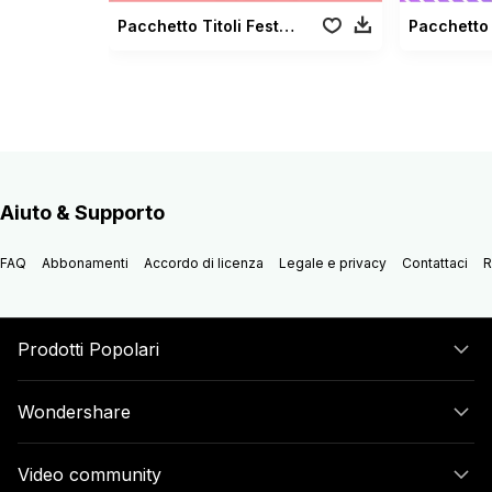
Pacchetto Titoli Festa della Mamma
Aiuto & Supporto
FAQ
Abbonamenti
Accordo di licenza
Legale e privacy
Contattaci
R
Prodotti Popolari
Wondershare
Video community