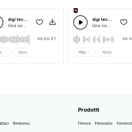
digi tech 18
digi tech 17
i di alta tecnologia
Una combinazione di suoni informatici di alta tecnologia
Una combinazione di
00:00:37
00:0
ta tecnologia
tecnologia digitale
digi
Alta tecnologia
tecnologia digi
d
Prodotti
ttaci
Rimborso
Filmora
FilmoraGo
Filmstoc