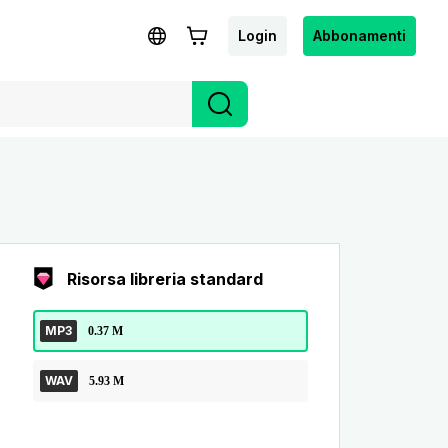
Login
Abbonamenti
Risorsa libreria standard
MP3
0.37 M
WAV
5.93 M