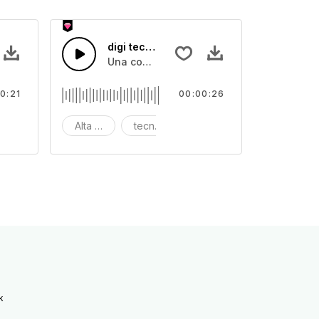
digi tech 16
 suoni informatici di alta tecnologia
Una combinazione di suoni informatici di 
0:21
00:00:26
tale
igi
Alta tecnologia
tecnologia digitale
digi
k