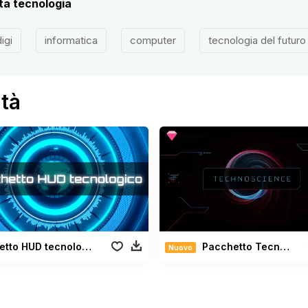
lta tecnologia
igi
informatica
computer
tecnologia del futuro
ità
Pacchetto HUD tecnologico
Pacchetto Tecnoscienza
Nuovo