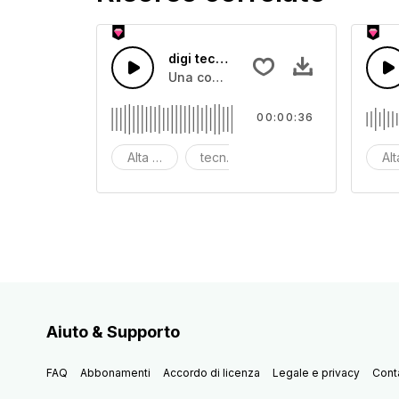
digi tech 19
Una combinazione di suoni informatic
00:00:36
Alta tecnologia
tecnologia digitale
digi
Al
Aiuto & Supporto
FAQ
Abbonamenti
Accordo di licenza
Legale e privacy
Conta