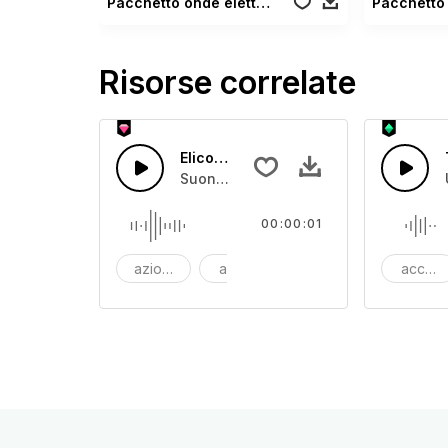
Pacchetto onde elettroniche
Risorse correlate
Elicottero che decolla
Suono rapido che si spezza rapidamen
00:00:01
azione
avventura
sfondo
accent