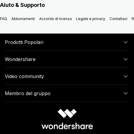
Aiuto & Supporto
FAQ
Abbonamenti
Accordo di licenza
Legale e privacy
Contattaci
R
Prodotti Popolari
Wondershare
Video community
Membro del gruppo