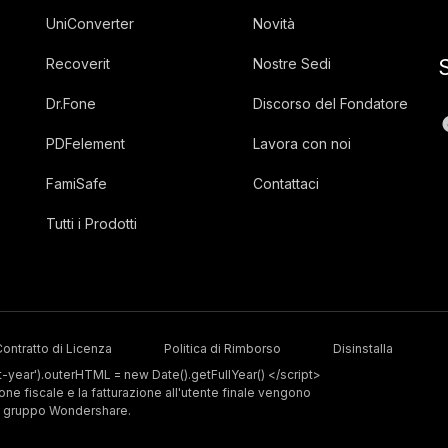
UniConverter
Novità
Recoverit
Nostre Sedi
Dr.Fone
Discorso del Fondatore
PDFelement
Lavora con noi
FamiSafe
Contattaci
Tutti i Prodotti
ontratto di Licenza
Politica di Rimborso
Disinstalla
year').outerHTML = new Date().getFullYear() </script>
sione fiscale e la fatturazione all'utente finale vengono
el gruppo Wondershare.