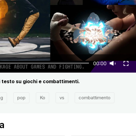
00:00
i testo su giochi e combattimenti.
ng
pop
Ko
vs
combattimento
a