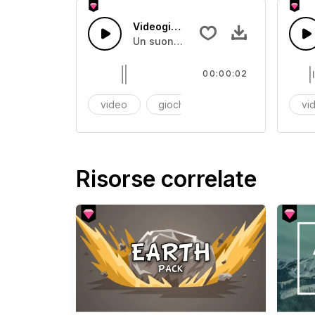
Videogioco 28
Un suono digitale secco
00:00:02
video
giochi
videogiochi
vi
Risorse correlate