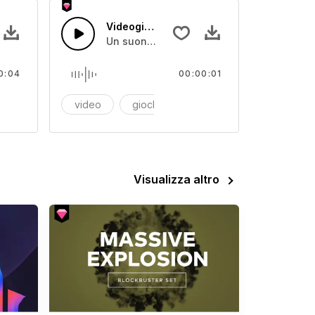
Videogioco 15
secco
Un suono digitale secco
0:04
00:00:01
deogiochi
video
giochi
videogiochi
Visualizza altro