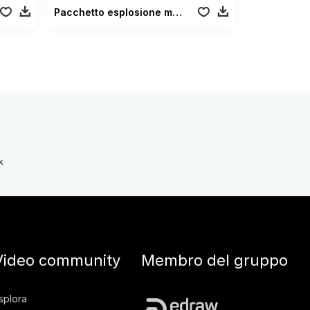
Pacchetto esplosione massiccia
k
Video community
Membro del gruppo
splora