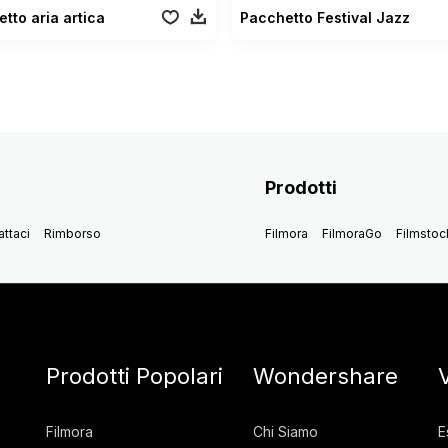
tto aria artica
Pacchetto Festival Jazz
Prodotti
ttaci
Rimborso
Filmora
FilmoraGo
Filmstoc
Prodotti Popolari
Wondershare
Filmora
Chi Siamo
E