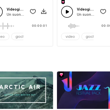
Videogioco 14
Videogioco 54
Un suono digitale secco
Un suono digitale 
00:00:01
00:0
deo
giochi
videogiochi
video
giochi
vi