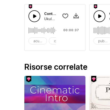
Contro Tempo Ukulele Allegro
Ukulele allegro in contro tempo con 
00:00:37
acustico
chitarra acustica
pubblicità
pubblic
Risorse correlate