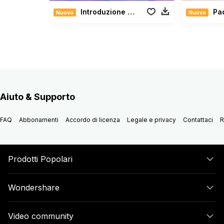
Introduzione cinematografica
Pac
Nuovo
Nuovo
Aiuto & Supporto
FAQ
Abbonamenti
Accordo di licenza
Legale e privacy
Contattaci
R
Prodotti Popolari
Wondershare
Video community