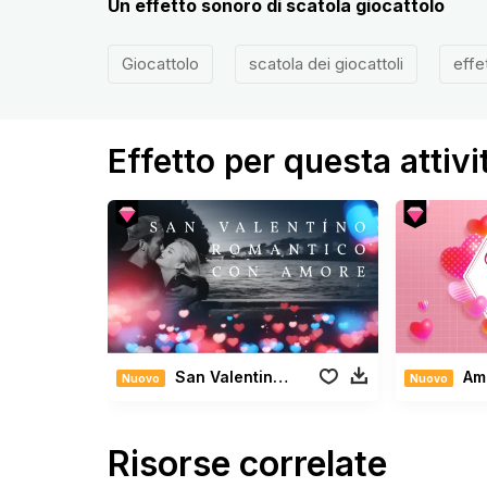
Un effetto sonoro di scatola giocattolo
Giocattolo
scatola dei giocattoli
effe
Effetto per questa attivi
San Valentino Romantico con Amore
Amore
Nuovo
Nuovo
Risorse correlate