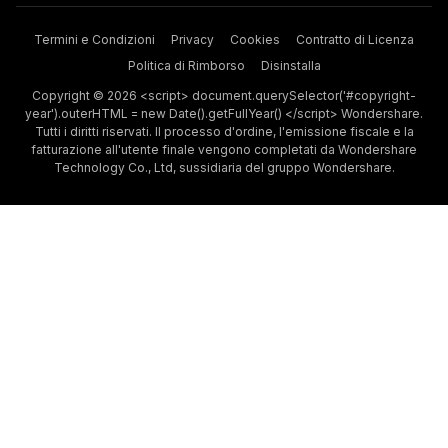
Termini e Condizioni
Privacy
Cookies
Contratto di Licenza
Politica di Rimborso
Disinstalla
Copyright © 2026 <script> document.querySelector('#copyright-
year').outerHTML = new Date().getFullYear() </script> Wondershare.
Tutti i diritti riservati. Il processo d'ordine, l'emissione fiscale e la
fatturazione all'utente finale vengono completati da Wondershare
Technology Co., Ltd, sussidiaria del gruppo Wondershare.