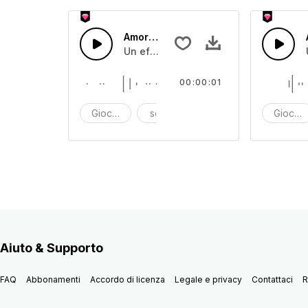
Amore5
Un effetto sonoro di scatola giocattol
00:00:01
Giocattolo
scatola dei giocattoli
effetto sonoro
Giocatt
Aiuto & Supporto
FAQ
Abbonamenti
Accordo di licenza
Legale e privacy
Contattaci
R