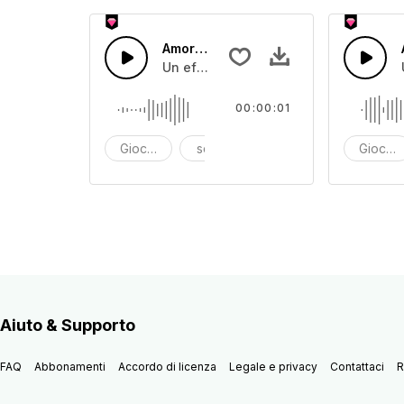
Amore47
Un effetto sonoro di scatola giocattol
00:00:01
Giocattolo
scatola dei giocattoli
effetto sonoro
Giocatt
Aiuto & Supporto
FAQ
Abbonamenti
Accordo di licenza
Legale e privacy
Contattaci
R