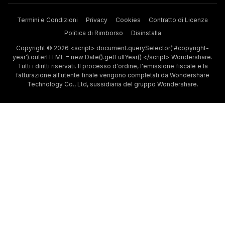
Termini e Condizioni
Privacy
Cookies
Contratto di Licenza
Politica di Rimborso
Disinstalla
Copyright © 2026 <script> document.querySelector('#copyright-
year').outerHTML = new Date().getFullYear() </script> Wondershare.
Tutti i diritti riservati. Il processo d'ordine, l'emissione fiscale e la
fatturazione all'utente finale vengono completati da Wondershare
Technology Co., Ltd, sussidiaria del gruppo Wondershare.