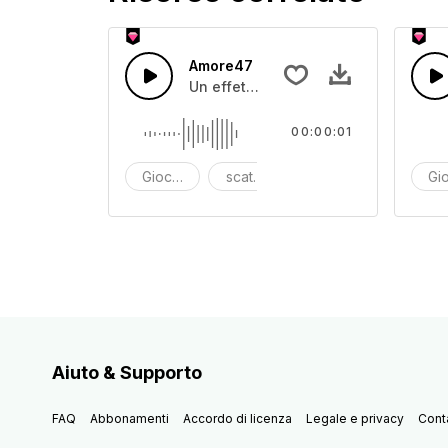
Amore47
Un effetto sonoro di scatola giocatto
00:00:01
Giocattolo
scatola dei giocattoli
effetto sonoro
Gio
Aiuto & Supporto
FAQ
Abbonamenti
Accordo di licenza
Legale e privacy
Conta