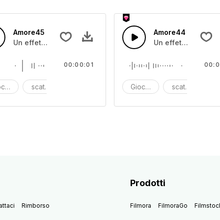
Amore45
Amore44
lo
Un effetto sonoro di scatola giocattolo
Un effetto sonoro d
00:00:01
00:0
cattolo
scatola dei giocattoli
effetto sonoro
Giocattolo
scatola dei gio
ef
Prodotti
ttaci
Rimborso
Filmora
FilmoraGo
Filmstoc