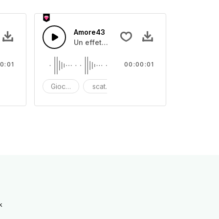
Amore43
i scatola giocattolo
Un effetto sonoro di scatola giocattolo
0:01
00:00:01
cattoli
fetto sonoro
Giocattolo
scatola dei giocattoli
effetto sonoro
k