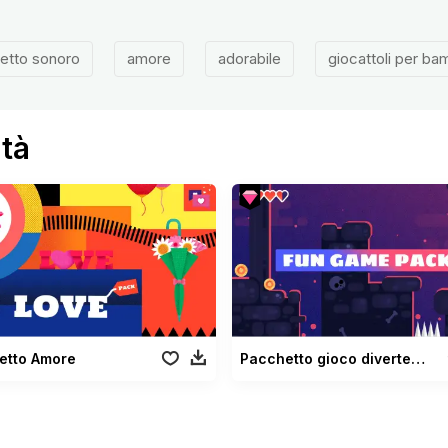
fetto sonoro
amore
adorabile
giocattoli per bam
ità
etto Amore
Pacchetto gioco divertente