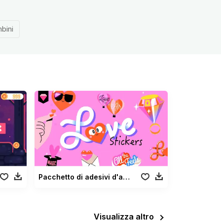
bini
Pacchetto di adesivi d'amore
Visualizza altro