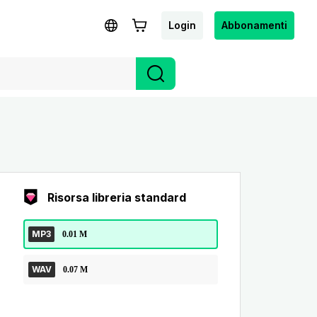
Login
Abbonamenti
Risorsa libreria standard
MP3
0.01 M
WAV
0.07 M