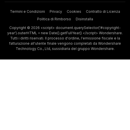
Termini e Condizioni
Privacy
Cookies
Contratto di Licenza
Politica di Rimborso
Disinstalla
Copyright © 2026 <script> document.querySelector('#copyright-
year').outerHTML = new Date().getFullYear() </script> Wondershare.
Tutti i diritti riservati. Il processo d'ordine, l'emissione fiscale e la
fatturazione all'utente finale vengono completati da Wondershare
Technology Co., Ltd, sussidiaria del gruppo Wondershare.