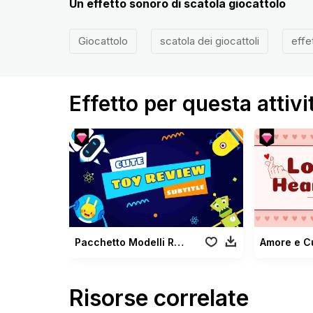
Un effetto sonoro di scatola giocattolo
Giocattolo
scatola dei giocattoli
effe
Effetto per questa attivi
Pacchetto Modelli Recensione Giocattolo
Amore e Cu
Risorse correlate