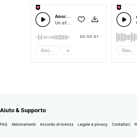
Amore15
Un effetto sonoro di scatola giocattol
00:00:01
Giocattolo
scatola dei giocattoli
effetto sonoro
Giocatt
Aiuto & Supporto
FAQ
Abbonamenti
Accordo di licenza
Legale e privacy
Contattaci
R