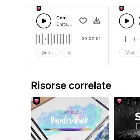
Contro Tempo Rock Indie Divertente
Chitarra rock energica con batteria che
00:02:01
pubblicità
spiaggia
brillante
Miao
Risorse correlate