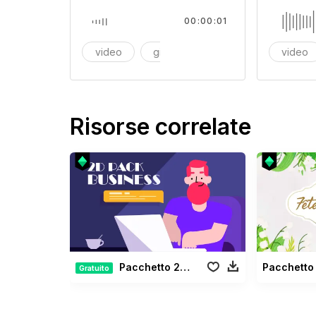
00:00:01
video
giochi
videogiochi
video
Risorse correlate
Pacchetto 2D Business vol2
Pacchetto
Gratuito