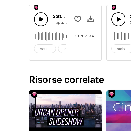
Sottofondo Ambiente Filmico
Tappeto di archi in movimento con cr
00:02:34
acustico
chitarra acustica
ambiente
ambien
Risorse correlate