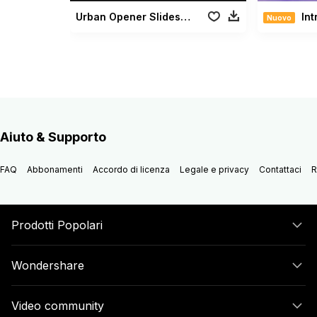
Urban Opener Slideshow
Introd
Nuovo
Aiuto & Supporto
FAQ
Abbonamenti
Accordo di licenza
Legale e privacy
Contattaci
R
Prodotti Popolari
Wondershare
Video community